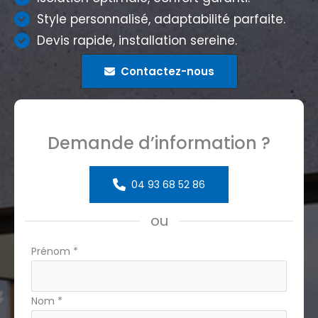
Style personnalisé, adaptabilité parfaite.
Devis rapide, installation sereine.
Contactez-nous
Demande d’information ?
04 93 68 52 86
ou
Formulaire
Prénom
*
simple
avec
Nom
*
téléphone