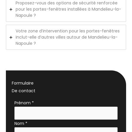
Proposez-vous des options de sécurité renforcée
pour les portes-fenêtres installées à Mandelieu-la-
Napoule ?
Votre zone d’intervention pour les portes-fenêtres
inclut-elle d’autres villes autour de Mandelieu-la-
Napoule ?
Formulaire
De contact
Formulaire
Prénom
*
simple
avec
Nom
*
téléphone