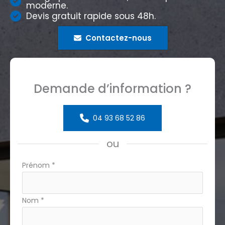
moderne.
Devis gratuit rapide sous 48h.
Contactez-nous
Demande d’information ?
04 93 68 52 86
ou
Formulaire
Prénom
*
simple
avec
Nom
*
téléphone