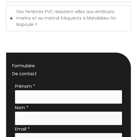
Vos fenêtres PVC résistent-elles aux embruns
marins et au mistral fréquents à Mandelieu-la-
Napoule ?
Formulaire
De contact
Formulaire
Prénom
*
simple
avec
Nom
*
téléphone
Email
*