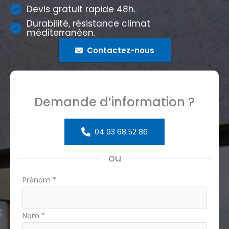
Devis gratuit rapide 48h.
Durabilité, résistance climat
méditerranéen.
Contactez-nous
Demande d’information ?
04 93 68 52 86
ou
Formulaire
Prénom
*
simple
avec
Nom
*
téléphone