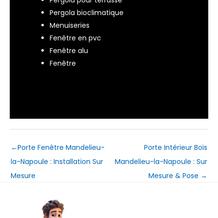
Pergola bioclimatique
Menuiseries
Fenêtre en pvc
Fenêtre alu
Fenêtre
←
Porte Fenêtre Mandelieu-
Porte Intérieur Bois
la-Napoule : Installation Sur
Mandelieu-la-Napoule : Sur
Mesure
Mesure & Pose
→