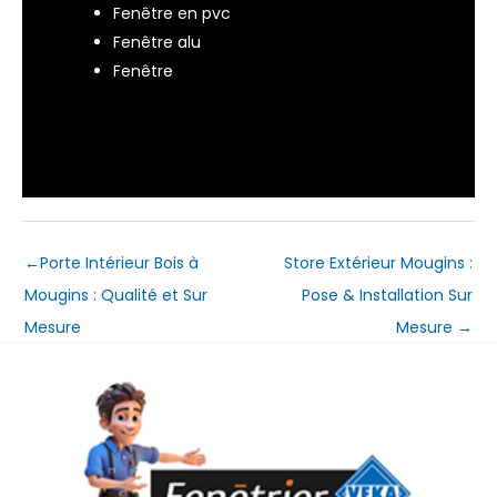
Fenêtre en pvc
Fenêtre alu
Fenêtre
←
Porte Intérieur Bois à
Store Extérieur Mougins :
Mougins : Qualité et Sur
Pose & Installation Sur
Mesure
Mesure
→