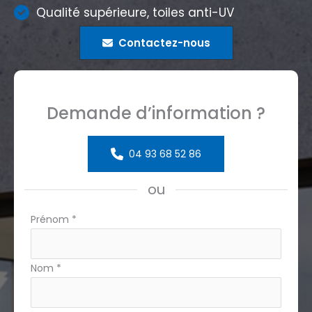
Qualité supérieure, toiles anti-UV
Contactez-nous
Demande d’information ?
04 93 68 52 86
ou
Formulaire
Prénom
*
simple
avec
Nom
*
téléphone