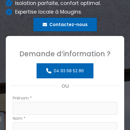
Isolation parfaite, confort optimal.
Expertise locale à Mougins.
Contactez-nous
Demande d’information ?
04 93 68 52 86
ou
Formulaire
Prénom
*
simple
avec
Nom
*
téléphone