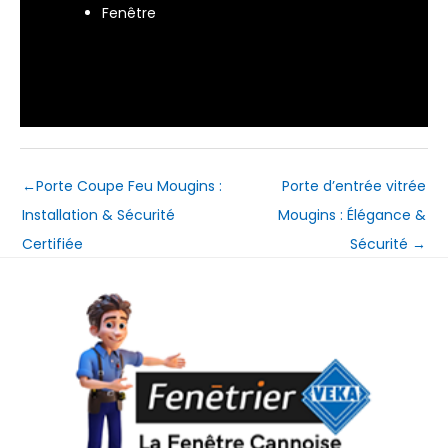
Fenêtre
←
Porte Coupe Feu Mougins :
Porte d’entrée vitrée
Installation & Sécurité
Mougins : Élégance &
Certifiée
Sécurité
→