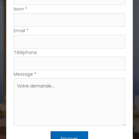
avec
Nom
*
téléphone
Email
*
Téléphone
Message
*
Envoyer