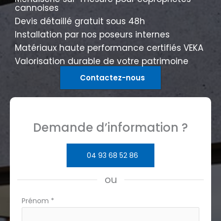
cannoises
Devis détaillé gratuit sous 48h
Installation par nos poseurs internes
Matériaux haute performance certifiés VEKA
Valorisation durable de votre patrimoine
Contactez-nous
Demande d’information ?
04 93 68 52 86
ou
Formulaire
Prénom
*
simple