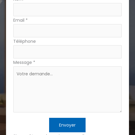
téléphone
Email
*
Téléphone
Message
*
Envoyer