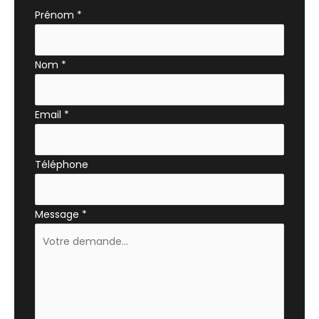
Formulaire
Prénom
*
simple
avec
Nom
*
téléphone
Email
*
Téléphone
Message
*