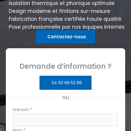
Isolation thermique et phonique optimale
Design moderne et finitions sur-mesure
Fabrication française certifiée haute qualité
Pose professionnelle par nos équipes internes
Contactez-nous
Demande d’information ?
04 93 68 52 86
ou
Formulaire
Prénom
*
simple
avec
Nom
*