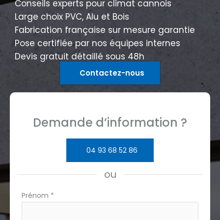
Conseils experts pour climat cannois
Large choix PVC, Alu et Bois
Fabrication française sur mesure garantie
Pose certifiée par nos équipes internes
Devis gratuit détaillé sous 48h
Contactez-nous
Demande d’information ?
04 93 68 52 86
ou
Formulaire
Prénom
*
simple