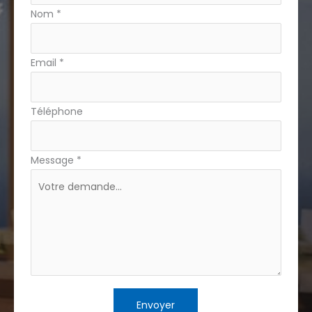
avec
Nom
*
téléphone
Email
*
Téléphone
Message
*
Envoyer